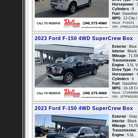
Horsepower
: 
Cylinders
: 8
Fuel
: Gasoline
MPG
: 13 City 
Stock : P19251
VIN : 1FMJU1J5
2023 Ford F-150 4WD SuperCrew Box
Exterior
: Blue 
Interior
: Black
Mileage
: 71,5
Transmission
:
Engine
: 3.5L 
Drive Type
: F
Horsepower
: 
Cylinders
: 6
Fuel
: Gasoline
MPG
: 16-18 C
Stock : CT26098
VIN : 1FTFW1E8
2023 Ford F-150 4WD SuperCrew Box
Exterior
: Gray 
Interior
: Black
Mileage
: 74,7
Transmission
:
Engine
: 5.0L