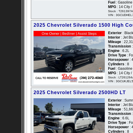
Fuel
: Gasoline
MPG
: 14 City 
Stock : T261397A
VIN : 3GCUDHEL
2025 Chevrolet Silverado 1500 High Co
Exterior
: Black
Interior
: Jet B
Mileage
: 22,3
Transmission
:
Engine
: 6.2L
Drive Type
: F
Horsepower
: 
Cylinders
: 8
Fuel
: Gasoline
MPG
: 14 City 
Stock : LT261264
VIN : 3GCUKJEL
2025 Chevrolet Silverado 2500HD LT
Exterior
: Summ
Interior
: Jet B
Mileage
: 51,6
Transmission
:
Engine
: 6.6L
Drive Type
: F
Horsepower
: 
Cylinders
: 8