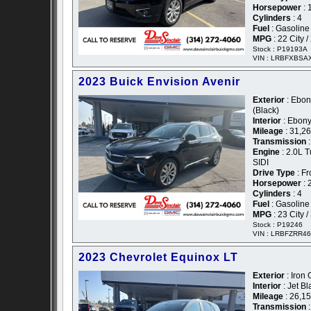
Horsepower
: 
Cylinders
: 4
Fuel
: Gasoline
MPG
: 22 City 
Stock : P19193A
VIN : LRBFXBSA
2023 Buick Envision Avenir
Exterior
: Ebony
(Black)
Interior
: Ebony
Mileage
: 31,2
Transmission
:
Engine
: 2.0L T
SIDI
Drive Type
: Fr
Horsepower
: 
Cylinders
: 4
Fuel
: Gasoline
MPG
: 23 City 
Stock : P19246
VIN : LRBFZRR4
2023 Chevrolet Equinox LT
Exterior
: Iron 
Interior
: Jet Bl
Mileage
: 26,1
Transmission
: