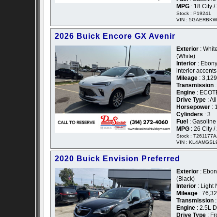
MPG
: 18 City 
Stock : P19241
VIN : 5GAERBKW
2026 Buick Encore GX Avenir
Exterior
: White
(White)
Interior
: Ebony
interior accent
Mileage
: 3,129
Transmission
:
Engine
: ECOTE
Drive Type
: Al
Horsepower
: 
Cylinders
: 3
Fuel
: Gasoline
MPG
: 26 City 
Stock : T261177
VIN : KL4AMGSL
2020 Buick Envision Preferred
Exterior
: Ebony
(Black)
Interior
: Light
Mileage
: 76,3
Transmission
:
Engine
: 2.5L 
Drive Type
: Fr