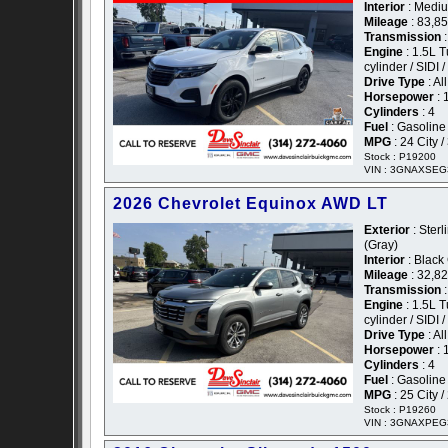
Interior
: Mediu
Mileage
: 83,8
Transmission
:
Engine
: 1.5L 
cylinder / SIDI 
Drive Type
: Al
Horsepower
: 
Cylinders
: 4
Fuel
: Gasoline
MPG
: 24 City 
Stock : P19200
VIN : 3GNAXSEG
2026 Chevrolet Equinox AWD LT
Exterior
: Sterl
(Gray)
Interior
: Black
Mileage
: 32,8
Transmission
:
Engine
: 1.5L 
cylinder / SIDI 
Drive Type
: Al
Horsepower
: 
Cylinders
: 4
Fuel
: Gasoline
MPG
: 25 City 
Stock : P19260
VIN : 3GNAXPEG