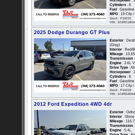
Horsepower
: 
Cylinders
: 6
Fuel
: Gasoline
MPG
: 19 City 
Stock : P19232
VIN : 2C4RC1BG
2025 Dodge Durango GT Plus
Exterior
: Dest
(Gray)
Interior
: Red/B
Mileage
: 10,6
Transmission
:
Engine
: 3.6L 
Drive Type
: Al
Horsepower
: 
Cylinders
: 6
Fuel
: Gasoline
MPG
: 17 City 
Stock : P19226
VIN : 1C4RDJDG
2012 Ford Expedition 4WD 4dr
Exterior
: Oxfor
Interior
: Stone
Mileage
: 116,
Transmission
:
Engine
: 5.4L
Drive Type
: F