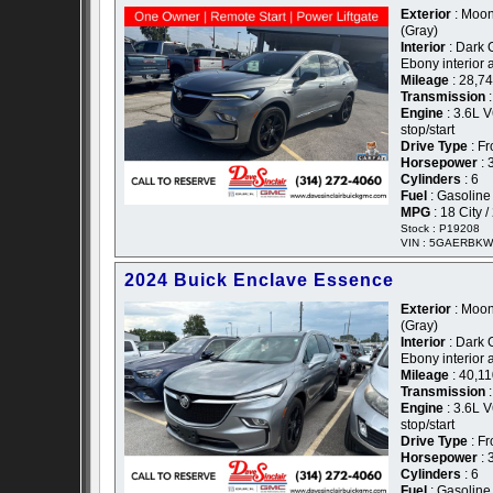
Exterior
: Moon
(Gray)
Interior
: Dark 
Ebony interior 
Mileage
: 28,7
Transmission
:
Engine
: 3.6L V
stop/start
Drive Type
: Fr
Horsepower
: 
Cylinders
: 6
Fuel
: Gasoline
MPG
: 18 City 
Stock : P19208
VIN : 5GAERBKW
2024 Buick Enclave Essence
Exterior
: Moon
(Gray)
Interior
: Dark 
Ebony interior 
Mileage
: 40,1
Transmission
:
Engine
: 3.6L V
stop/start
Drive Type
: Fr
Horsepower
: 
Cylinders
: 6
Fuel
: Gasoline