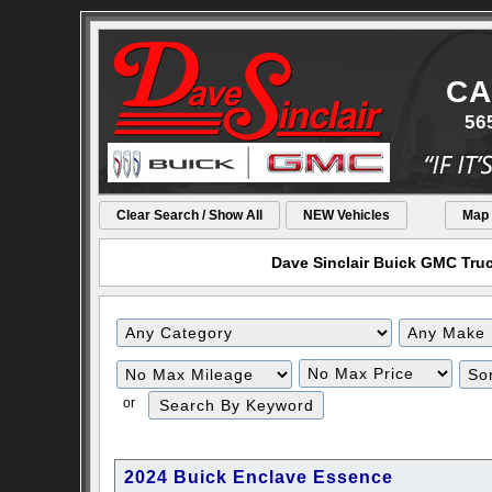
CA
56
Clear Search / Show All
NEW Vehicles
Map
Dave Sinclair Buick GMC Truck
Filter
Filter
Mileage
Price
or
2024 Buick Enclave Essence