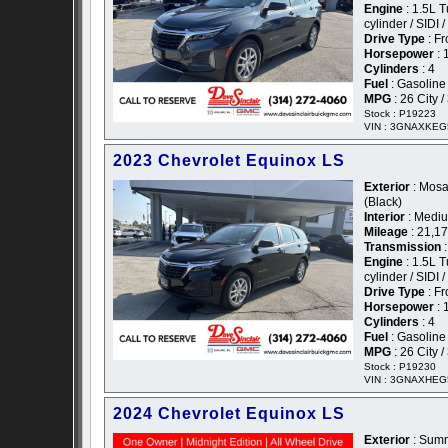
Engine
: 1.5L 
cylinder / SIDI 
Drive Type
: Fr
Horsepower
: 
Cylinders
: 4
Fuel
: Gasoline
MPG
: 26 City 
Stock : P19223
VIN : 3GNAXKE
2023 Chevrolet Equinox LS
Exterior
: Mosai
(Black)
Interior
: Mediu
Mileage
: 21,1
Transmission
:
Engine
: 1.5L 
cylinder / SIDI 
Drive Type
: Fr
Horsepower
: 
Cylinders
: 4
Fuel
: Gasoline
MPG
: 26 City 
Stock : P19230
VIN : 3GNAXHEG
2024 Chevrolet Equinox LS
Exterior
: Summ