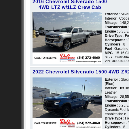
2016 Chevrolet Silverado 1500
4WD LTZ w/1LZ Crew Cab
Exterior
: Silve
Interior
: Coco
Mileage
: 148,
Transmission
:
Engine
: 5.3L 
Drive Type
: F
Horsepower
: 
Cylinders
: 8
Fuel
: Gasoline
MPG
: 15-16 C
Stock : T260648A
VIN : 3GCUKSE
2022 Chevrolet Silverado 1500 4WD Z
Exterior
: Glaci
(Blue)
Interior
: Jet B
Leather
Mileage
: 28,5
Transmission
:
Engine
: 6.2L E
Dynamic Fuel 
enables the e
Drive Type
: F
Horsepower
: 
Cylinders
: 8