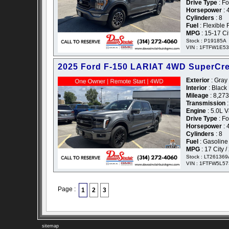
Drive Type
: F
Horsepower
: 
Cylinders
: 8
Fuel
: Flexible 
MPG
: 15-17 C
Stock : P19185A
VIN : 1FTFW1E5
2025 Ford F-150 LARIAT 4WD SuperCr
Exterior
: Gray 
Interior
: Black
Mileage
: 8,273
Transmission
:
Engine
: 5.0L 
Drive Type
: F
Horsepower
: 
Cylinders
: 8
Fuel
: Gasoline
MPG
: 17 City 
Stock : LT261369
VIN : 1FTFW5L5
Page :
1
2
3
sitemap