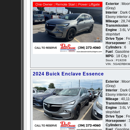
Exterior
: Moon
(Gray)
Interior
: Dark 
Ebony interior 
Mileage
: 28,7
Transmission
:
Engine
: 3.6L V
stop/start
Drive Type
: Fr
Horsepower
: 
Cylinders
: 6
Fuel
: Gasoline
MPG
: 18 City 
Stock : P19208
VIN : 5GAERBKW
2024 Buick Enclave Essence
Exterior
: Moon
(Gray)
Interior
: Dark 
Ebony interior 
Mileage
: 40,1
Transmission
:
Engine
: 3.6L V
stop/start
Drive Type
: Fr
Horsepower
: 
Cylinders
: 6
Fuel
: Gasoline