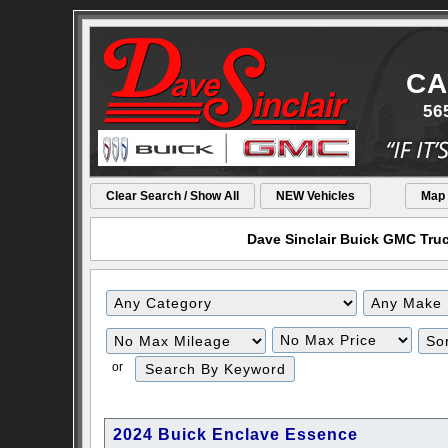
CA
56
Clear Search / Show All
NEW Vehicles
Map
Dave Sinclair Buick GMC Truck
Filter
Filter
Mileage
Price
or
2024 Buick Enclave Essence