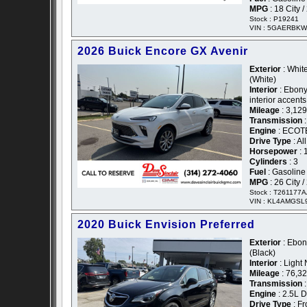
MPG
: 18 City 
Stock : P19241
VIN : 5GAERBKW
2026 Buick Encore GX Avenir
Exterior
: White
(White)
Interior
: Ebony
interior accent
Mileage
: 3,129
Transmission
:
Engine
: ECOTE
Drive Type
: Al
Horsepower
: 
Cylinders
: 3
Fuel
: Gasoline
MPG
: 26 City 
Stock : T261177
VIN : KL4AMGSL
2020 Buick Envision Preferred
Exterior
: Ebony
(Black)
Interior
: Light
Mileage
: 76,3
Transmission
:
Engine
: 2.5L 
Drive Type
: Fr