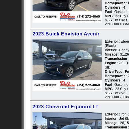
Horsepower
: 
Cylinders
: 4
Fuel
: Gasoline
MPG
: 22 City 
Stock : P19193A
VIN : LRBFXBSA
2023 Buick Envision Avenir
Exterior
: Ebony
(Black)
Interior
: Ebony
Mileage
: 31,2
Transmission
:
Engine
: 2.0L T
SIDI
Drive Type
: Fr
Horsepower
: 
Cylinders
: 4
Fuel
: Gasoline
MPG
: 23 City 
Stock : P19246
VIN : LRBFZRR4
2023 Chevrolet Equinox LT
Exterior
: Iron 
Interior
: Jet Bl
Mileage
: 26,1
Transmission
: