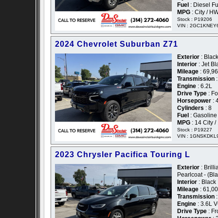
Fuel
: Diesel F
MPG
: City / H
Stock : P19206
VIN : 2GC1KNEY
2024 Chevrolet Suburban Z71
Exterior
: Black
Interior
: Jet B
Mileage
: 69,9
Transmission
:
Engine
: 6.2L
Drive Type
: F
Horsepower
: 
Cylinders
: 8
Fuel
: Gasoline
MPG
: 14 City 
Stock : P19227
VIN : 1GNSKDKL
2023 Chrysler Pacifica Touring L
Exterior
: Brill
Pearlcoat - (Bl
Interior
: Black
Mileage
: 61,0
Transmission
:
Engine
: 3.6L 
Drive Type
: Fr