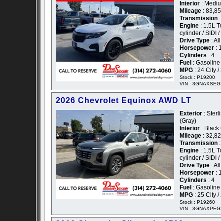
Interior
: Mediu
Mileage
: 83,8
Transmission
:
Engine
: 1.5L 
cylinder / SIDI 
Drive Type
: Al
Horsepower
: 
Cylinders
: 4
Fuel
: Gasoline
MPG
: 24 City 
Stock : P19200
VIN : 3GNAXSEG
2026 Chevrolet Equinox AWD LT
Exterior
: Sterl
(Gray)
Interior
: Black
Mileage
: 32,8
Transmission
:
Engine
: 1.5L 
cylinder / SIDI 
Drive Type
: Al
Horsepower
: 
Cylinders
: 4
Fuel
: Gasoline
MPG
: 25 City 
Stock : P19260
VIN : 3GNAXPEG