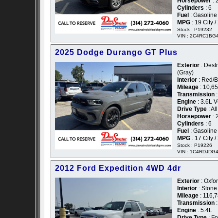
Horsepower
: 
Cylinders
: 6
Fuel
: Gasoline
MPG
: 19 City 
Stock : P19232
VIN : 2C4RC1BG
2025 Dodge Durango GT Plus
Exterior
: Dest
(Gray)
Interior
: Red/B
Mileage
: 10,6
Transmission
:
Engine
: 3.6L 
Drive Type
: Al
Horsepower
: 
Cylinders
: 6
Fuel
: Gasoline
MPG
: 17 City 
Stock : P19226
VIN : 1C4RDJDG
2012 Ford Expedition 4WD 4dr
Exterior
: Oxfor
Interior
: Stone
Mileage
: 116,
Transmission
:
Engine
: 5.4L
Drive Type
: F