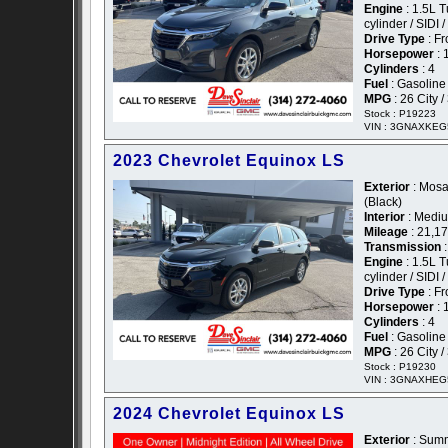
Engine
: 1.5L 
cylinder / SIDI 
Drive Type
: Fr
Horsepower
: 
Cylinders
: 4
Fuel
: Gasoline
MPG
: 26 City 
Stock : P19223
VIN : 3GNAXKE
2023 Chevrolet Equinox LS
Exterior
: Mosai
(Black)
Interior
: Mediu
Mileage
: 21,1
Transmission
:
Engine
: 1.5L 
cylinder / SIDI 
Drive Type
: Fr
Horsepower
: 
Cylinders
: 4
Fuel
: Gasoline
MPG
: 26 City 
Stock : P19230
VIN : 3GNAXHEG
2024 Chevrolet Equinox LS
Exterior
: Summ