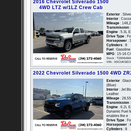
2016 Chevrolet Silverado 1500
4WD LTZ w/1LZ Crew Cab
Exterior
: Silve
Interior
: Coco
Mileage
: 148,
Transmission
:
Engine
: 5.3L 
Drive Type
: F
Horsepower
: 
Cylinders
: 8
Fuel
: Gasoline
MPG
: 15-16 C
Stock : T260648A
VIN : 3GCUKSE
2022 Chevrolet Silverado 1500 4WD Z
Exterior
: Glaci
(Blue)
Interior
: Jet B
Leather
Mileage
: 28,5
Transmission
:
Engine
: 6.2L E
Dynamic Fuel 
enables the e
Drive Type
: F
Horsepower
: 
Cylinders
: 8