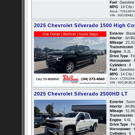
Fuel
: Gasoline
MPG
: 14 City 
Stock : T261397A
VIN : 3GCUDHEL
2025 Chevrolet Silverado 1500 High Co
Exterior
: Black
Interior
: Jet B
Mileage
: 22,3
Transmission
:
Engine
: 6.2L
Drive Type
: F
Horsepower
: 
Cylinders
: 8
Fuel
: Gasoline
MPG
: 14 City 
Stock : LT261264
VIN : 3GCUKJEL
2025 Chevrolet Silverado 2500HD LT
Exterior
: Summ
Interior
: Jet B
Mileage
: 51,6
Transmission
:
Engine
: 6.6L
Drive Type
: F
Horsepower
: 
Cylinders
: 8