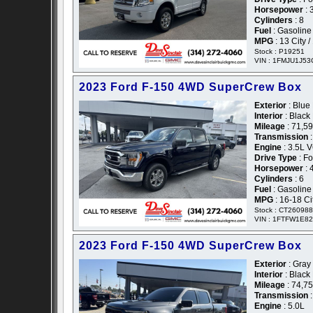
Horsepower
: 
Cylinders
: 8
Fuel
: Gasoline
MPG
: 13 City 
Stock : P19251
VIN : 1FMJU1J5
2023 Ford F-150 4WD SuperCrew Box
Exterior
: Blue 
Interior
: Black
Mileage
: 71,5
Transmission
:
Engine
: 3.5L 
Drive Type
: F
Horsepower
: 
Cylinders
: 6
Fuel
: Gasoline
MPG
: 16-18 C
Stock : CT26098
VIN : 1FTFW1E8
2023 Ford F-150 4WD SuperCrew Box
Exterior
: Gray 
Interior
: Black
Mileage
: 74,7
Transmission
:
Engine
: 5.0L