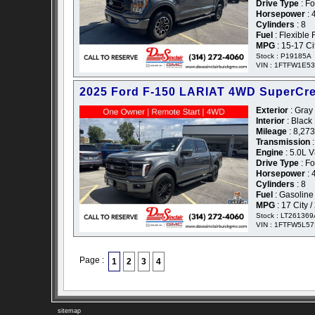
Drive Type
: F
Horsepower
: 
Cylinders
: 8
Fuel
: Flexible 
MPG
: 15-17 C
Stock : P19185A
VIN : 1FTFW1E5
2025 Ford F-150 LARIAT 4WD SuperCr
Exterior
: Gray 
Interior
: Black
Mileage
: 8,273
Transmission
:
Engine
: 5.0L 
Drive Type
: F
Horsepower
: 
Cylinders
: 8
Fuel
: Gasoline
MPG
: 17 City 
Stock : LT261369
VIN : 1FTFW5L5
Page :
1
2
3
4
sitemap