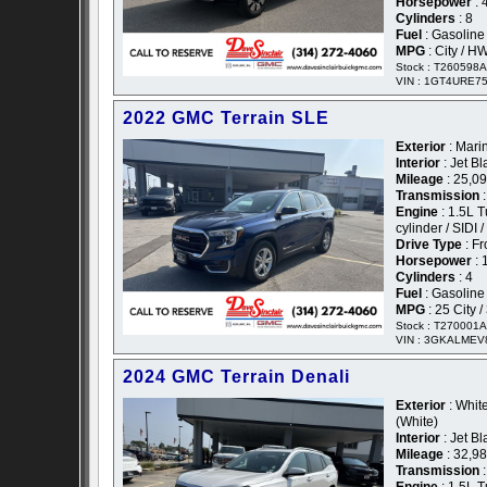
Horsepower
: 
Cylinders
: 8
Fuel
: Gasoline
MPG
: City / H
Stock : T260598A
VIN : 1GT4URE7
2022 GMC Terrain SLE
Exterior
: Marin
Interior
: Jet Bl
Mileage
: 25,0
Transmission
:
Engine
: 1.5L 
cylinder / SIDI 
Drive Type
: Fr
Horsepower
: 
Cylinders
: 4
Fuel
: Gasoline
MPG
: 25 City 
Stock : T270001A
VIN : 3GKALMEV
2024 GMC Terrain Denali
Exterior
: White
(White)
Interior
: Jet B
Mileage
: 32,9
Transmission
: