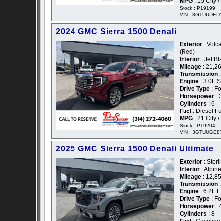
MPG
: 15 City 
Stock : P19199
VIN : 3GTUUDED
2024 GMC Sierra 1500 Denali
Exterior
: Volca
(Red)
Interior
: Jet B
Mileage
: 21,2
Transmission
:
Engine
: 3.0L S
Drive Type
: F
Horsepower
: 
Cylinders
: 6
Fuel
: Diesel F
MPG
: 21 City 
Stock : P19204
VIN : 3GTUUGE8
2025 GMC Sierra 1500 Denali Ultimate
Exterior
: Sterl
Interior
: Alpin
Mileage
: 12,8
Transmission
:
Engine
: 6.2L 
Drive Type
: F
Horsepower
: 
Cylinders
: 8