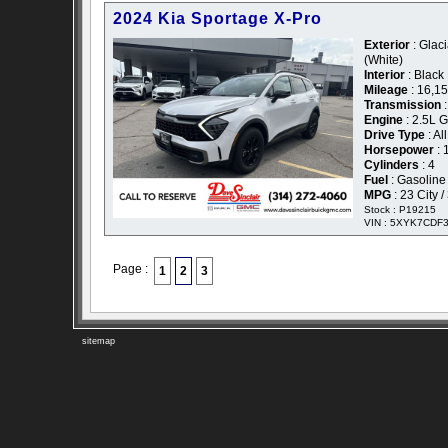
2024 Kia Sportage X-Pro
Exterior
: Glaci
(White)
Interior
: Black
Mileage
: 16,1
Transmission
:
Engine
: 2.5L 
Drive Type
: Al
Horsepower
: 
Cylinders
: 4
Fuel
: Gasoline
MPG
: 23 City 
Stock : P19215
VIN : 5XYK7CDF
Page :
1
2
3
sitemap