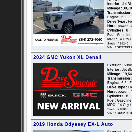
Interior
: Jet B
Mileage
: 39,7
Transmission
:
Engine
: 6.2L 
Drive Type
: F
Horsepower
: 
Cylinders
: 8
Fuel
: Gasoline
MPG
: 14 City 
Stock : P19249
VIN : 1GKS2DKL
2024 GMC Yukon XL Denali
Exterior
: Summ
Interior
: Jet B
Mileage
: 19,6
Transmission
:
Engine
: 6.2L 
Drive Type
: F
Horsepower
: 
Cylinders
: 8
Fuel
: Gasoline
MPG
: 14 City 
Stock : P18985
VIN : 1GKS2JKL
2019 Honda Odyssey EX-L Auto