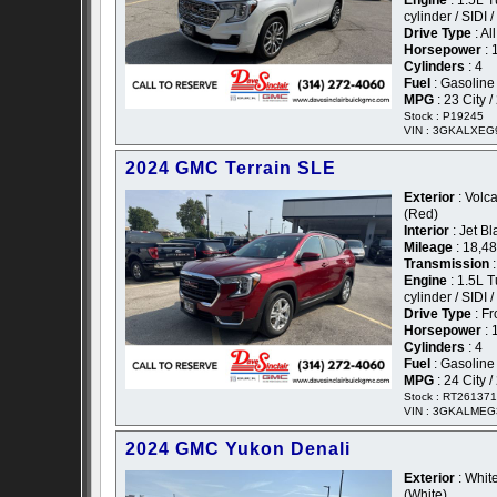
Engine
: 1.5L 
cylinder / SIDI 
Drive Type
: Al
Horsepower
: 
Cylinders
: 4
Fuel
: Gasoline
MPG
: 23 City 
Stock : P19245
VIN : 3GKALXEG
2024 GMC Terrain SLE
Exterior
: Volca
(Red)
Interior
: Jet B
Mileage
: 18,4
Transmission
:
Engine
: 1.5L 
cylinder / SIDI 
Drive Type
: Fr
Horsepower
: 
Cylinders
: 4
Fuel
: Gasoline
MPG
: 24 City 
Stock : RT26137
VIN : 3GKALMEG
2024 GMC Yukon Denali
Exterior
: White
(White)