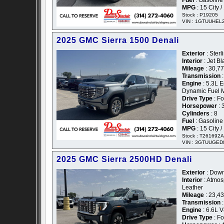
Fuel
: Gasoline
MPG
: 15 City 
Stock : P19205
VIN : 1GTUUHEL
2025 GMC Sierra 1500 Denali
Exterior
: Sterl
Interior
: Jet B
Mileage
: 30,7
Transmission
:
Engine
: 5.3L E
Dynamic Fuel
Drive Type
: F
Horsepower
: 
Cylinders
: 8
Fuel
: Gasoline
MPG
: 15 City 
Stock : T261692A
VIN : 3GTUUGE
2025 GMC Sierra 2500HD Denali
Exterior
: Down
Interior
: Atmo
Leather
Mileage
: 23,4
Transmission
:
Engine
: 6.6L 
Drive Type
: F