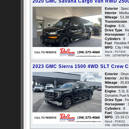
2020 GMC Savana Cargo Van RWD 2500
Exterior
: Speci
Interior
: Mediu
Mileage
: 53,3
Transmission
:
Engine
: 6.0L
Drive Type
: R
Horsepower
: 
Cylinders
: 8
Fuel
: Flexible 
MPG
: City / H
Stock : P17424
VIN : 1GTW7BFG
2023 GMC Sierra 1500 4WD SLT Crew 
Exterior
: Onyx 
Interior
: Jet B
Mileage
: 35,8
Transmission
:
Engine
: 5.3L E
Dynamic Fuel
Drive Type
: F
Horsepower
: 
Cylinders
: 8
Fuel
: Gasoline
MPG
: 15-16 C
Stock : P19211
VIN : 3GTUUDED