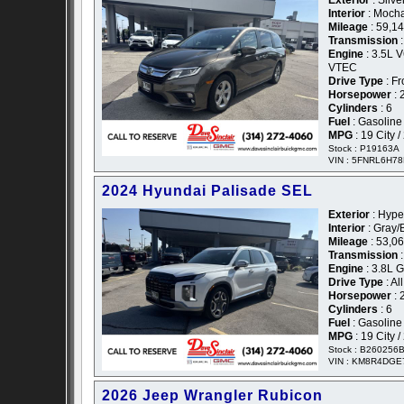
Exterior
: Silve
Interior
: Mocha
Mileage
: 59,1
Transmission
:
Engine
: 3.5L 
VTEC
Drive Type
: Fr
Horsepower
: 
Cylinders
: 6
Fuel
: Gasoline
MPG
: 19 City 
Stock : P19163A
VIN : 5FNRL6H7
2024 Hyundai Palisade SEL
Exterior
: Hype
Interior
: Gray/
Mileage
: 53,0
Transmission
:
Engine
: 3.8L 
Drive Type
: Al
Horsepower
: 
Cylinders
: 6
Fuel
: Gasoline
MPG
: 19 City 
Stock : B260256
VIN : KM8R4DGE
2026 Jeep Wrangler Rubicon