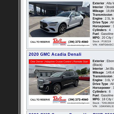
Exterior
: Alta 
Interior
: Obsid
Mileage
: 18,8
Transmission
:
Engine
: 2.5L I
Drive Type
: Al
Horsepower
: 
Cylinders
: 4
Fuel
: Gasoline
MPG
: 20 City 
Stock : P19219
VIN : KMTG64SC
2020 GMC Acadia Denali
Exterior
: Ebony
(Black)
Interior
: Jet B
Mileage
: 149,
Transmission
:
Engine
: 3.6L V
Drive Type
: Al
Horsepower
: 
Cylinders
: 6
Fuel
: Gasoline
MPG
: 18 City 
Stock : T261382A
VIN : 1GKKNXLS