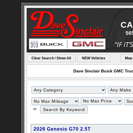
CA
56
Clear Search / Show All
NEW Vehicles
Map
Dave Sinclair Buick GMC Truck
Filter
Filter
Mileage
Price
or
2026 Genesis G70 2.5T