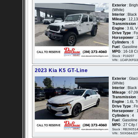
Exterior
: Brigh
(White)
Interior
: Black
Mileage
: 12,1
Transmission
:
Engine
: 3.6L 
Drive Type
: F
Horsepower
: 
Cylinders
: 6
Fuel
: Gasoline
MPG
: 16-18 C
Stock : P19207
VIN : 1C4PJXFG
2023 Kia K5 GT-Line
Exterior
: Glaci
(White)
Interior
: Black
Mileage
: 67,0
Transmission
:
Engine
: 1.6L 
Drive Type
: Fr
Horsepower
: 
Cylinders
: 4
Fuel
: Gasoline
MPG
: 27 City 
Stock : RB26051
VIN : 5XXG64J2