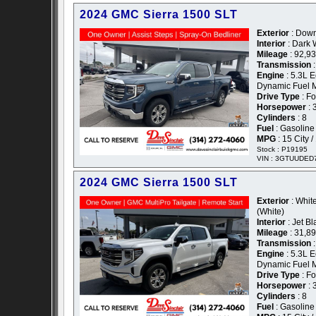
2024 GMC Sierra 1500 SLT
Exterior
: Down
Interior
: Dark 
Mileage
: 92,9
Transmission
:
Engine
: 5.3L E
Dynamic Fuel
Drive Type
: F
Horsepower
: 
Cylinders
: 8
Fuel
: Gasoline
MPG
: 15 City 
Stock : P19195
VIN : 3GTUUDED
2024 GMC Sierra 1500 SLT
Exterior
: White
(White)
Interior
: Jet B
Mileage
: 31,8
Transmission
:
Engine
: 5.3L E
Dynamic Fuel
Drive Type
: F
Horsepower
: 
Cylinders
: 8
Fuel
: Gasoline