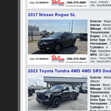
Stock : P19229
VIN : 5N1DR3DK
2017 Nissan Rogue SL
Exterior
: Magne
Interior
: Almon
Mileage
: 46,9
Transmission
:
Engine
: 2.5L 
Drive Type
: Fr
Horsepower
: 
Cylinders
: 4
Fuel
: Gasoline
MPG
: 26 City 
Stock : T261475B
VIN : 5N1AT2MT
2023 Toyota Tundra 4WD 4WD SR5 Dou
Exterior
: Midni
(Black)
Interior
: Black
Mileage
: 33,8
Transmission
:
Engine
: 3.4L 
Drive Type
: F
Horsepower
: 
Cylinders
: 6