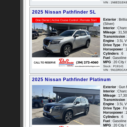
VIN : 1N6ED1EK
2025 Nissan Pathfinder SL
Exterior
: Brilli
(Silver)
Interior
: Charc
Mileage
: 31,5
Transmission
:
Engine
: 3.5L 
Drive Type
: Fr
Horsepower
: 
Cylinders
: 6
Fuel
: Gasoline
MPG
: 20 City 
Stock : P19141
VIN : 5N1DR3CA
2025 Nissan Pathfinder Platinum
Exterior
: Gun M
Interior
: Charc
Mileage
: 17,3
Transmission
:
Engine
: 3.5L 
Drive Type
: F
Horsepower
: 
Cylinders
: 6
Fuel
: Gasoline
MPG
: 20 City 