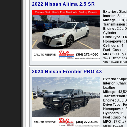
2022 Nissan Altima 2.5 SR
Exterior
: Glaci
Interior
: Sport
Mileage
: 118,
Transmission
:
Engine
: 2.5L 
Cylinder
Drive Type
: Fr
Horsepower
: 
Cylinders
: 4
Fuel
: Gasoline
MPG
: 27 City 
Stock : B260168
VIN : 1N4BL4CV
2024 Nissan Frontier PRO-4X
Exterior
: Super
Interior
: Charc
Leather
Mileage
: 43,5
Transmission
:
Engine
: 3.8L 
Drive Type
: F
Horsepower
: 
Cylinders
: 6
Fuel
: Gasoline
MPG
: 17 City 
Stock : P19236