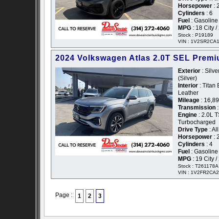
Horsepower
: 
Cylinders
: 6
Fuel
: Gasoline
MPG
: 18 City 
Stock : P19189
VIN : 1V2SR2CA
2024 Volkswagen Atlas 2.0T SEL Premi
Exterior
: Silve
(Silver)
Interior
: Titan 
Leather
Mileage
: 16,8
Transmission
:
Engine
: 2.0L 
Turbocharged
Drive Type
: Al
Horsepower
: 
Cylinders
: 4
Fuel
: Gasoline
MPG
: 19 City 
Stock : T261178A
VIN : 1V2FR2CA
Page :
1
2
3