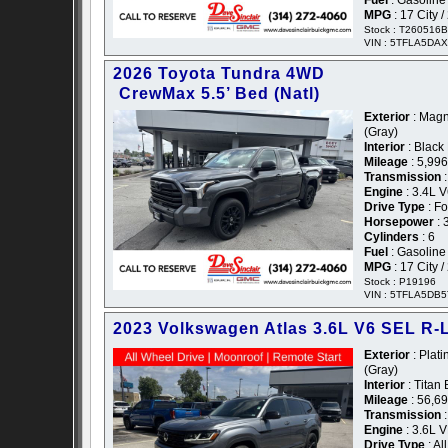
Fuel
: Gasoline
MPG
: 17 City 
Stock : T260516B
VIN : 5TFLA5DA
2026 Toyota Tundra 4WD
CrewMax 5.5’ Bed (Natl)
Exterior
: Magne
(Gray)
Interior
: Black
Mileage
: 5,996
Transmission
:
Engine
: 3.4L 
Drive Type
: F
Horsepower
: 
Cylinders
: 6
Fuel
: Gasoline
MPG
: 17 City 
Stock : P19196
VIN : 5TFLA5DB
2023 Volkswagen Atlas 3.6L V6 SEL R-
Exterior
: Plati
(Gray)
Interior
: Titan
Mileage
: 56,6
Transmission
:
Engine
: 3.6L 
Drive Type
: Al