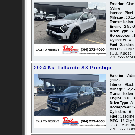
Exterior
: Glaci
(White)
Interior
: Black
Mileage
: 16,1
Transmission
:
Engine
: 2.5L 
Drive Type
: Al
Horsepower
: 
Cylinders
: 4
Fuel
: Gasoline
MPG
: 23 City 
Stock : P19215
VIN : 5XYK7CDF
2024 Kia Telluride SX Prestige
Exterior
: Midn
(Blue)
Interior
: Black
Mileage
: 32,2
Transmission
:
Engine
: 3.8L 
Drive Type
: Al
Horsepower
: 
Cylinders
: 6
Fuel
: Gasoline
MPG
: 18 City 
Stock : T261310A
VIN : 5XYP5DGC