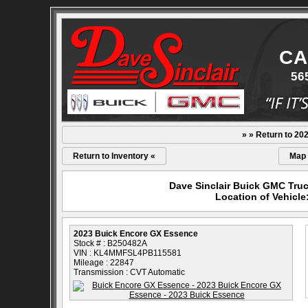
CA
56
» » Return to 20
Return to Inventory «
Map
Dave Sinclair Buick GMC Truc
Location of Vehicl
2023 Buick Encore GX Essence
Stock # : B250482A
VIN : KL4MMFSL4PB115581
Mileage : 22847
Transmission : CVT Automatic