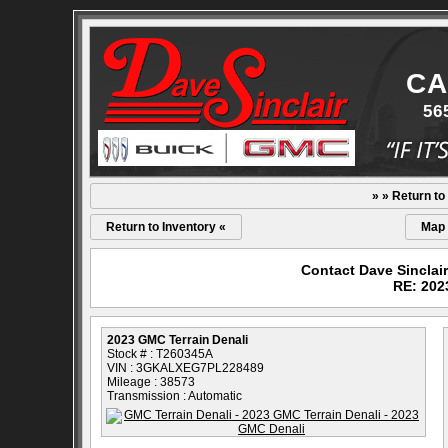
CA
56
» » Return to
Return to Inventory «
Map
Contact Dave Sinclai
RE: 202
2023 GMC Terrain Denali
Stock # : T260345A
VIN : 3GKALXEG7PL228489
Mileage : 38573
Transmission : Automatic